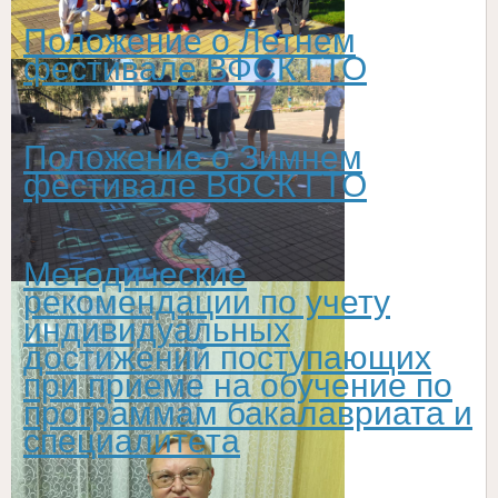
Положение о Летнем
фестивале ВФСК ГТО
Положение о Зимнем
фестивале ВФСК ГТО
Методические
рекомендации по учету
индивидуальных
достижений поступающих
при приеме на обучение по
программам бакалавриата и
специалитета