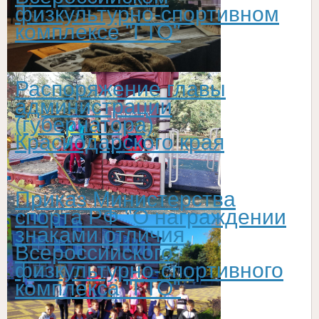
физкультурно-спортивном
комплексе "ГТО"
Распоряжение главы
администрации
(губернатора)
Краснодарского края
Приказ Министерства
спорта РФ "О награждении
знаками отличия
Всероссийского
физкультурно-спортивного
комплекса "ГТО"