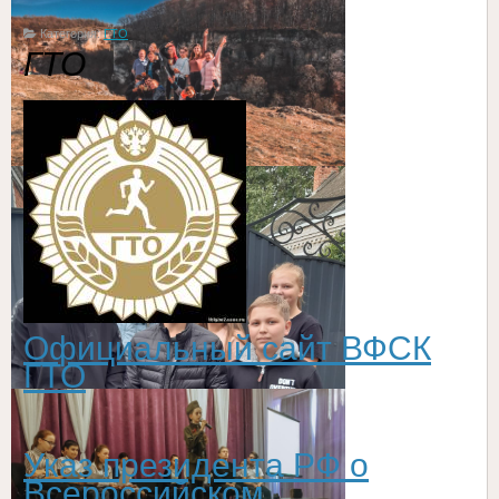
Категория:
ГТО
ГТО
Официальный сайт ВФСК
ГТО
Указ президента РФ о
Всероссийском