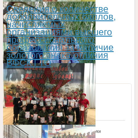
Сведения о количестве
дополнительных баллов,
начисляемых
организациями высшего
профессионального
образования за наличие
золотого знака отличия
ВФСК ГТО
МОНиМП КК