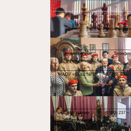
Горячая линия 
Наименование
Телефо
учреждения
«горячей л
МАОУ «СОШ № 2»
8 (905) 408 - 
Управление
8(989) 237 – 
образованием