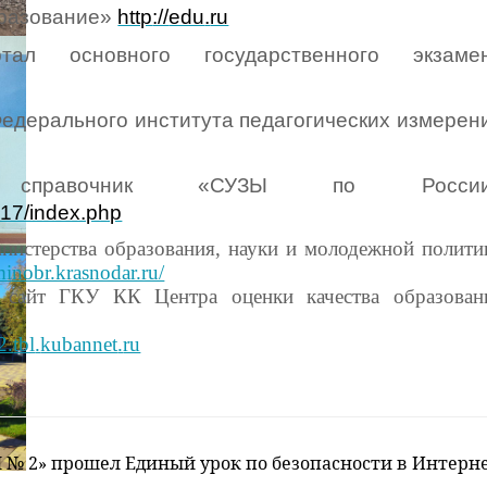
бразование»
http
://
edu
.
ru
ал основного государственного экзаме
едерального института педагогических измерен
 справочник «СУЗЫ по России
t.17/index.php
нистерства образования, науки и молодежной полити
minobr.krasnodar.ru/
 сайт ГКУ КК Центра оценки качества образован
2.
tbl
.
kubannet
.
ru
Ш № 2» прошел Единый урок по безопасности в Интерне