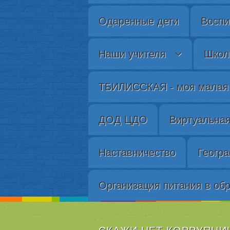
Одаренные дети
Воспи
Наши учителя
Школ
ТБИЛИССКАЯ - моя малая 
ДОД ЦДО
Виртуальная
Наставничество
Геогра
Организация питания в об