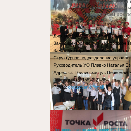
«Горяч
администрации м
по вопросам докум
Директор МАОУ "СОШ №2" - Жировова 
Зам. директора по УВР - Индриксон Та
Зам. директора по ВР - Золина Наталь
Структурное подразделение управлен
Руководитель УО Плавко Наталья Ев
Адрес: ст. Тбилисская ул. Первомайск
Телефон 8 (86158) 3-21-95
Почта:
obrazovanie@mail
.
Постановление администрации МО Тбилисс