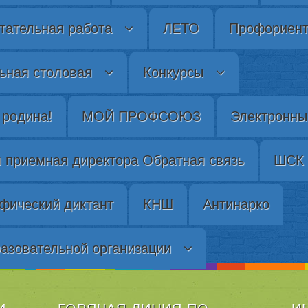
тательная работа
ЛЕТО
Профориент
ьная столовая
Конкурсы
родина!
МОЙ ПРОФСОЮЗ
Электронны
 приемная директора
Обратная связь
ШСК 
фический диктант
КНШ
Антинарко
разовательной организации