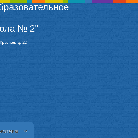
бразовательное
ола № 2"
Красная, д. 22
иотика