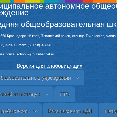
иципальное автономное общео
еждение
едняя общеобразовательная шк
360 Краснодарский край, Тбилисский район, станица Тбилисская, улица 
58) 3-29-05, факс (861 58) 3-39-46
ая почта: sсhool2@tbl.kubannet.ru
Версия для слабовидящих
образовательном учреждении
говой аттестации
ГТО
 работников
Безопасность ДДТ
Патр