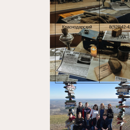
Краснодарский
8(928)42-4
край
(ГИА - 
8 (918) 189
(ЕГЭ
Информационную под
электро