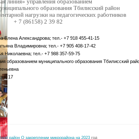
ая линия» управления образованием
униципального образования Тбилисский район
ентарной нагрузки на педагогических работников
+ 7 (86158) 2 39 82
Елена Александрова; тел.- +7 918 455-41-15
тьяна Владимировна; тел.- +7 905 408-17-42
я Николаевна; тел.- +7 988 357-59-75
ия образованием муниципального образования Тбилисский рай
геньевна
ая, 17
кий район О закреплении микрорайона на 2023
год