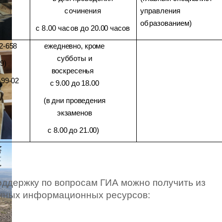
сочинения
управления
образованием)
с 8.00 часов
до 20.00 часов
2-658
ежедневно, кроме
субботы и
9)
воскресенья
-99-02
с 9.00 до 18.00
)
(в дни проведения
экзаменов
с 8.00 до 21.00)
держку по вопросам ГИА можно получить из
нных информационных ресурсов: