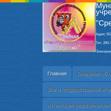
Мун
учр
"Ср
Адрес:352
Тел. (861 
Электронн
Главная
Сведения об 
Все о государственной ито
Аттестация педагогических