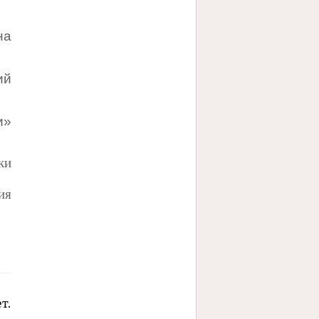
на
ий
»
ки
ия
т.