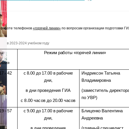
о работе телефонов
«горячей линии»
по вопросам организации подготовки Г
в 2023-2024 учебном году
ны
Режим работы «горячей линии»
инии»
17 - 42
с 8.00 до 17.00 в рабочие
Индриксон Татьяна
дни,
Владимировна
в дни проведения
ГИА
(заместитель директор
по УВР)
с 8.00 часов
до 20.00 часов
19 - 57
с 9.00 до 17.00 в рабочие
Блиценко Валентина
дни,
Андреевна
в дни проведения
(главный специалист