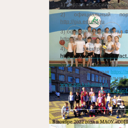
1) портал «Российское о
2) официальный порт
http
://
gia
.
edu
.
ru
/
ru
3) официальный портал Ф
http
://
fipi
.
ru
4) электронный
http://www.edu.ru/abitur/ac
5)
официальный сайт ми
Краснодарского края
https://
6)
официальный
www.
gas
.
kubannet
.
ru
7)
сайт школы
www
.
school
В ноябре 2022 года в МАОУ «СО