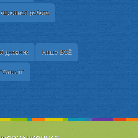
ационная работа
й дневник
Наше ВСЁ
"Олимп"