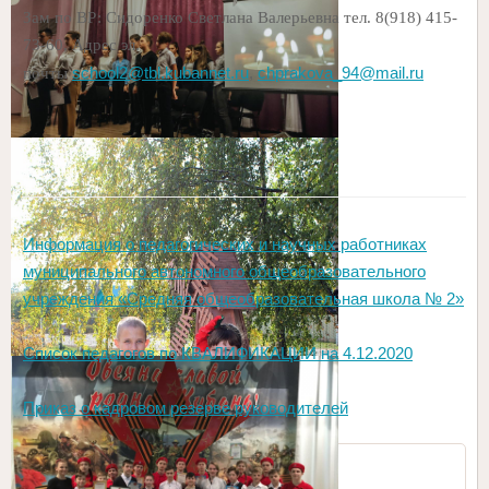
Зам по ВР: Сидоренко Светлана Валерьевна
тел. 8(918) 415-
73-60, Адрес эл.
school2@tbl.kubannet.ru
,
chprakova_94@mail.ru
почты
Информация о педагогических и научных работниках
муниципального автономного общеобразовательного
учреждения «Средняя общеобразовательная школа № 2»
Список педагогов по КВАЛИФИКАЦИИ на 4.12.2020
Приказ о кадровом резерве руководителей