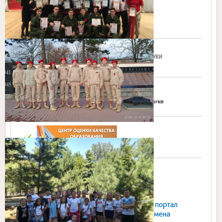
МОНиМП КК