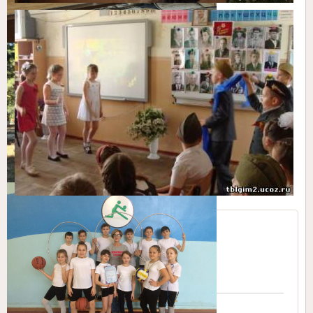
МОНиМП КК