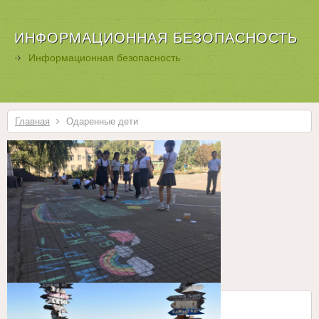
ИНФОРМАЦИОННАЯ БЕЗОПАСНОСТЬ
Информационная безопасность
Главная
Одаренные дети
Одаренные дети
Бесплатные шаблоны
Joomla