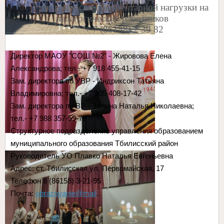
по вопросам документарной нагрузки на
педагогических работников
+ 7 (86158) 2 39 82
Директор МАОУ "СОШ №2" - Жировова Елена
Александрова; тел.- +7 918 455-41-15
Зам. директора по УВР - Индриксон Татьяна
Владимировна; тел.- +7 905 408-17-42
Зам. директора по ВР - Золина Наталья Николаевна;
тел.- +7 988 357-59-75
Структурное подразделение управления образованием
муниципального образования Тбилисский район
Руководитель УО Плавко Наталья Евгеньевна
Адрес: ст. Тбилисская ул. Первомайская, 17
Телефон 8 (86158) 3-21-95
Почта:
obrazovanie@mail
.