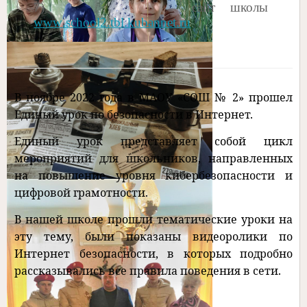
7)
сайт школы
www
.
school
2.
tbl
.
kubannet
.
ru
В ноябре 2022 года в МАОУ «СОШ № 2» прошел
Единый урок по безопасности в Интернет.
Единый урок представляет собой цикл
мероприятий для школьников, направленных
на повышение уровня кибербезопасности и
цифровой грамотности.
В нашей школе прошли тематические уроки на
эту тему, были показаны видеоролики по
Интернет безопасности, в которых подробно
рассказывались все правила поведения в сети.