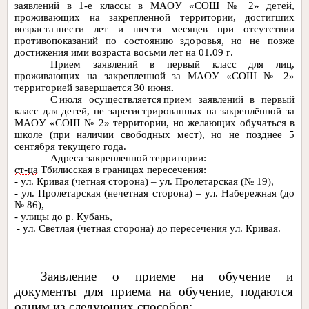
заявлений в 1-е классы в МАОУ «СОШ № 2» детей,
проживающих на закрепленной территории, достигших
возраста
шести лет и шести месяцев при отсутствии
противопоказаний по состоянию здоровья, но не позже
достижения ими возраста восьми лет на 01.09 г.
Прием заявлений в первый класс для лиц,
проживающих на закрепленной за МАОУ «СОШ № 2»
территорией завершается 30 июня
.
С
июля
осуществляется прием заявлений в первый
класс для детей, не зарегистрированных на закреплённой за
МАОУ «СОШ № 2» территории, но желающих обучаться в
школе (при наличии свободных мест), но не позднее 5
сентября текущего года.
Адреса закрепленной территории:
ст
-ца
Тбилисская в границах пересечения:
- ул. Кривая (четная сторона) – ул. Пролетарская (№ 19),
- ул. Пролетарская (нечетная сторона) – ул. Набережная (до
№ 86),
- улицы до р. Кубань,
- ул. Светлая (четная сторона) до пересечения ул. Кривая.
Заявление о приеме на обучение и
документы для приема на обучение, подаются
одним из следующих способов: