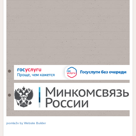
ПОИСК ПО САЙТУ
0
joomla3x
by
Website Builder