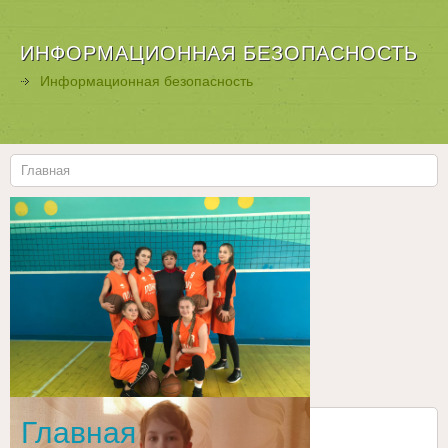
ИНФОРМАЦИОННАЯ БЕЗОПАСНОСТЬ
Информационная безопасность
Главная
Главная
Все для
Joomla
. Бесплатные шаблоны и расширения.