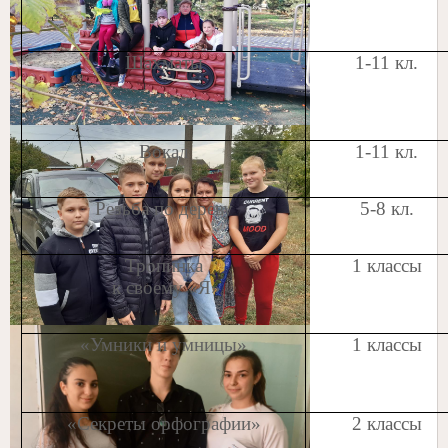
Шахматы
1-11 кл.
Вокал
1-11 кл.
Резьба по дереву
5-8 кл.
Тропинка
1 классы
к своему «Я»
«Умники и умницы»
1 классы
«Секреты орфографии»
2 классы