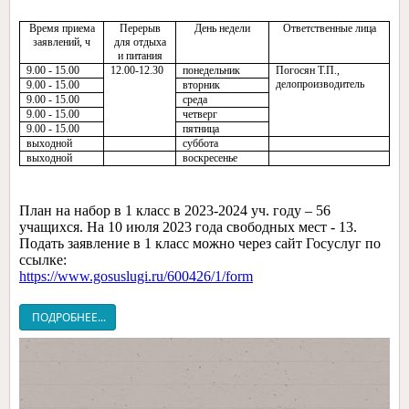
Время приема
Перерыв
День недели
Ответственные лица
заявлений, ч
для отдыха
и питания
9.00 - 15.00
12.00-12.30
понедельник
Погосян Т.П.,
делопроизводитель
9.00 - 15.00
вторник
9.00 - 15.00
среда
9.00 - 15.00
четверг
9.00 - 15.00
пятница
выходной
суббота
выходной
воскресенье
План на набор в 1 класс в 2023-2024 уч. году – 56
учащихся. На 10 июля 2023 года свободных мест - 13.
Подать заявление в 1 класс можно через сайт Госуслуг по
ссылке:
https://www.gosuslugi.ru/600426/1/form
ПОДРОБНЕЕ...