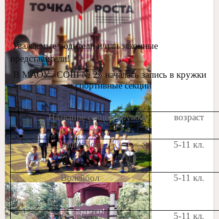
Уважаемые родители и/или законные
представители!
В МАОУ «СОШ № 2» началась запись в кружки
и спортивные секции
Название секции/кружка
возраст
Баскетбол
5-11 кл.
Волейбол
5-11 кл.
Стрельба
5-11 кл.