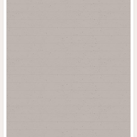
Сайт Управления
образованием Тбилисского района