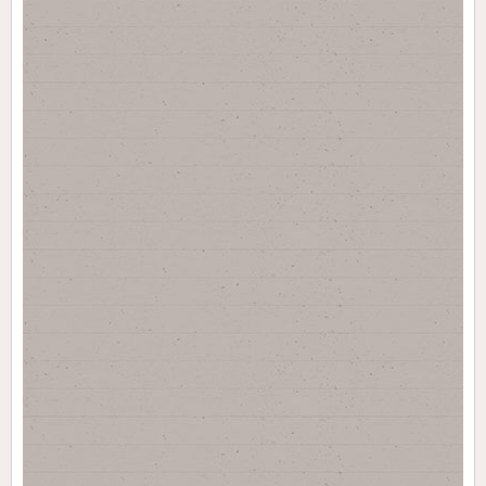
МОНиМП КК