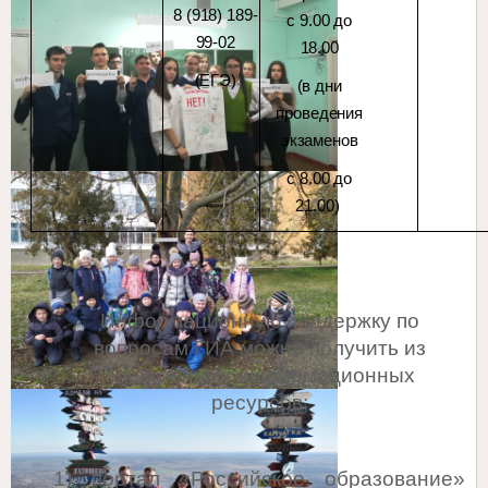
8 (918) 189-
с 9.00 до
99-02
18.00
(ЕГЭ)
(в дни
проведения
экзаменов
с 8.00 до
21.00)
Информационную поддержку по
вопросам ГИА можно получить из
электронных информационных
ресурсов:
1) портал «Российское образование»