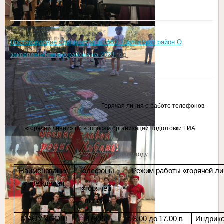
Постановление администрации МО Тбилисский район О
закреплении микрорайона на 2023
год
Горячая линия о работе телефонов
«горячей линии»
по вопросам организации подготовки ГИА
в 2023-2024 учебном году
Наименование
Телефоны
Режим работы «горячей ли
учреждения
«горячей
линии»
МАОУ «СОШ
8 (905)
с 8.00 до 17.00 в
Индрик