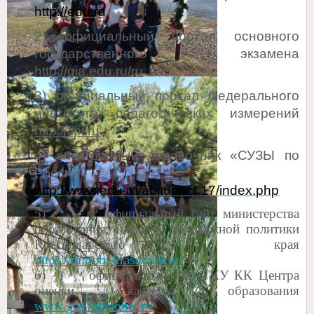
http
://
edu
.
ru
2) официальный портал основного
государственного экзамена
http
://
gia
.
edu
.
ru
/
ru
3) официальный портал Федерального
института педагогических измерений
http
://
fipi
.
ru
4) электронный справочник «СУЗЫ по
России»
http://www.edu.ru/abitur/act.17/index.php
5)
официальный сайт министерства
образования, науки и молодежной политики
Краснодарского края
https://minobr.krasnodar.ru/
6)
официальный сайт ГКУ КК Центра
оценки качества образования
www.
gas
.
kubannet
.
ru