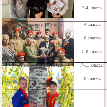
«Наша родина – Россия»
3-4 классы
Финансовая грамотность
4 классы
Чудесная химия
8 классы
Спасатель
5-8 классы
Основы журналистики
7-11 классы
Черчение
8 классы