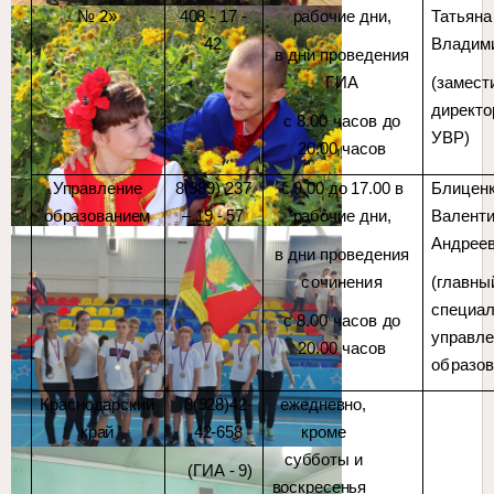
№ 2»
408 - 17 -
рабочие
дни,
Татьяна
42
Владим
в дни проведения
ГИА
(замест
директо
с 8.00 часов
до
УВР)
20.00 часов
Управление
8(989) 237
с 9.00 до 17.00 в
Блицен
образованием
– 19 - 57
рабочие
дни,
Валент
Андрее
в дни проведения
сочинения
(главны
специал
с 8.00 часов
до
управле
20.00 часов
образов
Краснодарский
8(928)42-
ежедневно,
край
42-658
кроме
субботы и
(ГИА - 9)
воскресенья