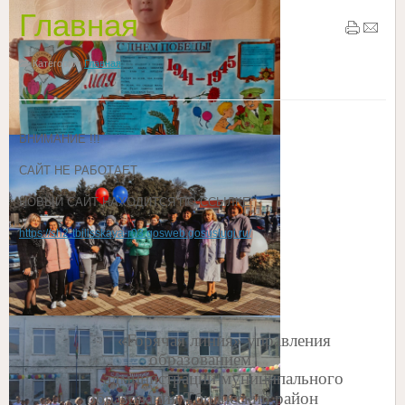
Главная
Категория:
Главная
ВНИМАНИЕ !!!
САЙТ НЕ РАБОТАЕТ.
НОВЫЙ САЙТ НАХОДИТСЯ ПО ССЫЛКЕ:
https://sh2-tbilisskaya-r03.gosweb.gosuslugi.ru/
«Горячая линия» управления
образованием
администрации муниципального
образования Тбилисский район